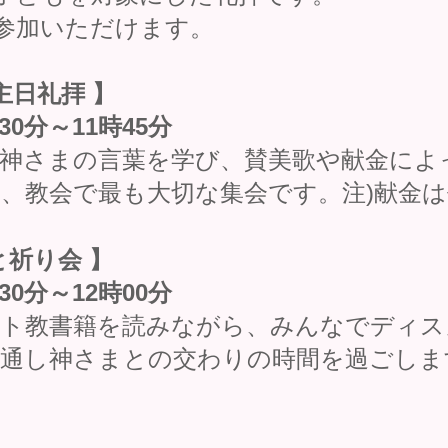
参加いただけます。
主日礼拝 】
0分～11時45
分
神さまの言葉を学び、賛美歌や献金によ
、教会で最も大切な集会です。注)献金は
と祈り会 】
0分～12時00分
ト教書籍を読みながら、みんなでディスカ
通し神さまとの交わりの時間を過ごしま