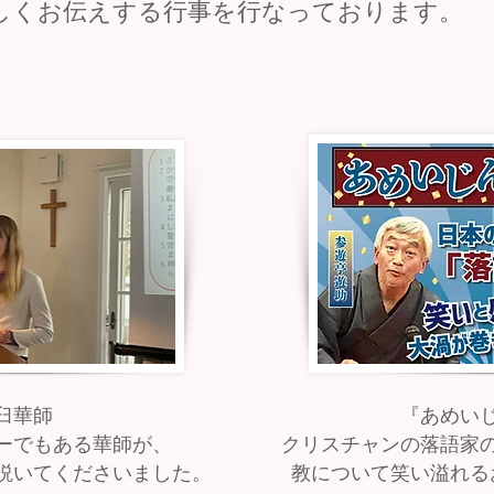
くお伝えする行事を行なっております。
臼華師
『あめい
ーでもある華師が、
クリスチャンの落語家
説いてくださいました。
教について笑い溢れる