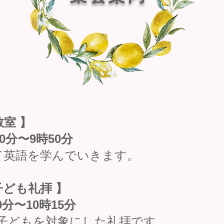
室 】
0分〜9時50分
英語を学んでいきます。
子ども礼拝 】
分〜10時15分
子どもを対象にした礼拝です。