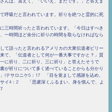
さんは、震えて、「いいえ、まだです。」と答えま
て呼吸だと言われています。祈りを絶つと霊的に死
に三時間祈ったと言われています。「今日はすべき
、一時間ほど余分に祈りの時間を取らなければなら
して語ったと言われるアメリカの大衆伝道者ビリー
来て、「伝道者として何が一番大事ですかと？」質
一に祈り、二に祈り、三に祈り」と答えたそうで
書が祈りについて多く述べていることからも分かり
」Iテサロニケ5：17　「目を覚まして感謝を込め、
サイ4：2　　「思慮深くふるまい、身を慎んで、よ
７