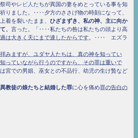
祭司や
レビ人
たちが異国の妻をめとっている事を知
祈りました。‥‥夕方のささげ物の時刻になって、
上着を裂いたまま、
ひざまずき、私の神、主に向か
て、
言った。「‥‥私たちの咎は私たちの頭より高
過は大きく天にまで達したからです
。‥‥　エズラ
拝みますが、ユダヤ人たちは、真の神を知ってい
知っていながら行うのですから、その罪は重いで
は宮での男娼、巫女との不品行、幼児の生け贄など
異教徒の娘たちと結婚した罪
に心を痛め
罪の告白の