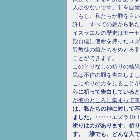
人は少ないです
。罪を自覚
「もし、私たちが罪を言い
許し、すべての悪から私た
イスラエルの歴史はモーセ
殿再建に使命を持ったユダ
異教徒の娘たちをめとる罪
ことができます。
このとりなしの祈りの結果
民は不信の罪を告白しまし
こに祈りの力を見ることが
らに祈って告白していると
が彼のところに集まって来
は、私たちの神に対して不
ました。‥‥‥
エズラ10:1
祈りは力があります。祈り
す。　誰でも、どんな人で