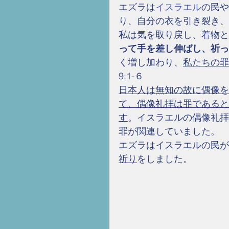
エズラは
イスラエル
の民や
り、自分の衣を引き裂き、
私は気を取り戻し、着物と
って手を差し伸ばし、祈っ
く増し加わり、
私たちの罪
9:1-６
日本人は無知の故に偶像を
て、偶像礼拝は罪であると
す
。イスラエルの偶像礼拝
罪が関連していました。
エズラはイスラエルの民が
祈り
をしました。