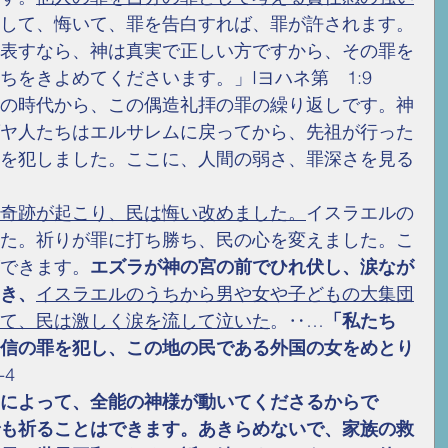
して、悔いて、罪を告白すれば、罪が許されます。
表すなら、神は真実で正しい方ですから、その罪を
ちをきよめてくださいます。」Iヨハネ第　1:9
の時代から、この偶造礼拝の罪の繰り返しです。神
ヤ人たちはエルサレムに戻ってから、先祖が行った
を犯しました。ここに、人間の弱さ、罪深さを見る
奇跡が起こり、民は悔い改めました。
イスラエルの
た。祈りが罪に打ち勝ち、民の心を変えました。こ
できます。
エズラが神の宮の前でひれ伏し、涙なが
き、
イスラエルのうちから男や女や子どもの大集団
て、民は激しく涙を流して泣いた
。‥…
「私たち
信の罪を犯し、この地の民である外国の女をめとり
-4
によって、全能の神様が動いてくださるからで
も祈ることはできます。あきらめないで、家族の救