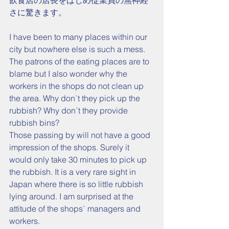
飲食店の店長をはじめ従業員の無神経
さに驚きます。
I have been to many places within our 
city but nowhere else is such a mess. 
The patrons of the eating places are to 
blame but I also wonder why the 
workers in the shops do not clean up 
the area. Why don`t they pick up the 
rubbish? Why don`t they provide 
rubbish bins?
Those passing by will not have a good 
impression of the shops. Surely it 
would only take 30 minutes to pick up 
the rubbish. It is a very rare sight in 
Japan where there is so little rubbish 
lying around. I am surprised at the 
attitude of the shops` managers and 
workers.