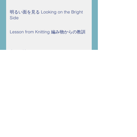
明るい面を見る Looking on the Bright
Side
Lesson from Knitting 編み物からの教訓
空気を読む Reading Between the Lines
今日の一針は明日の十針 A Stitch in Time
Saves Nine
Language Acquisition 語学の習得
Snow Festival 雪祭り
カテゴリー
Category