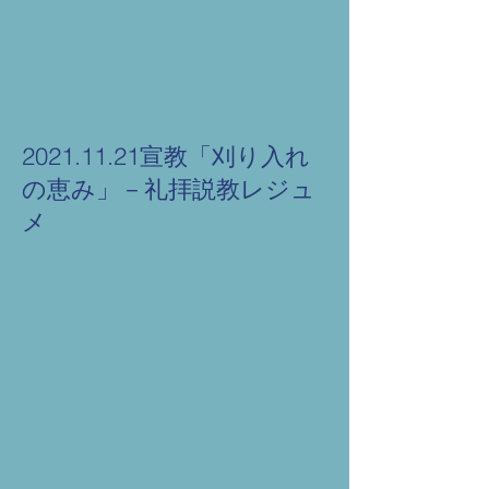
2021.11.21宣教「刈り入れ
の恵み」－礼拝説教レジュ
メ