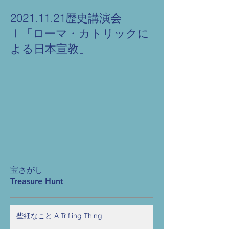
2021.11.21歴史講演会
Ⅰ「ローマ・カトリックに
よる日本宣教」
宝さがし
Treasure Hunt
些細なこと A Trifling Thing