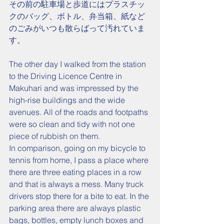
その前の駐車場と歩道にはプラスチッ
クのバッグ、ボトル、弁当箱、紙など
のごみがいつも散らばって汚れていま
す。
The other day I walked from the station 
to the Driving Licence Centre in 
Makuhari and was impressed by the 
high-rise buildings and the wide 
avenues. All of the roads and footpaths 
were so clean and tidy with not one 
piece of rubbish on them.
In comparison, going on my bicycle to 
tennis from home, I pass a place where 
there are three eating places in a row 
and that is always a mess. Many truck 
drivers stop there for a bite to eat. In the 
parking area there are always plastic 
bags, bottles, empty lunch boxes and 