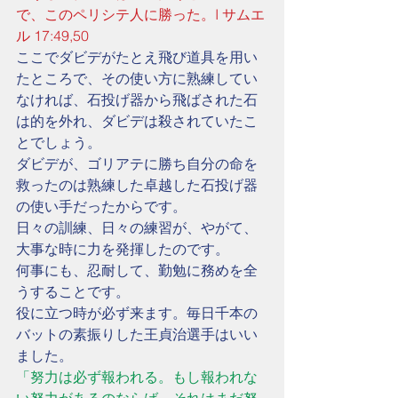
で、このペリシテ人に勝った。I サムエ
ル 17:49,50
ここでダビデがたとえ飛び道具を用い
たところで、その使い方に熟練してい
なければ、石投げ器から飛ばされた石
は的を外れ、ダビデは殺されていたこ
とでしょう。
ダビデが、ゴリアテに勝ち自分の命を
救ったのは熟練した卓越した石投げ器
の使い手だったからです。
日々の訓練、日々の練習が、やがて、
大事な時に力を発揮したのです。
何事にも、忍耐して、勤勉に務めを全
うすることです。
役に立つ時が必ず来ます。毎日千本の
バットの素振りした王貞治選手はいい
ました。
「努力は必ず報われる。もし報われな