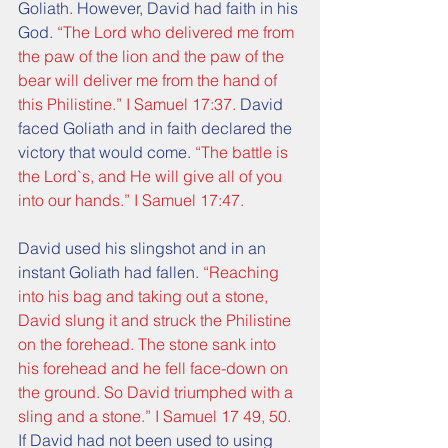
Goliath. However, David had faith in his 
God. 
“The Lord who delivered me from 
the paw of the lion and the paw of the 
bear will deliver me from the hand of 
this Philistine.” I Samuel 17:37.
 David 
faced Goliath and in faith declared the 
victory that would come. 
“The battle is 
the Lord`s, and He will give all of you 
into our hands.” I Samuel 17:47.
David used his slingshot and in an 
instant Goliath had fallen. 
“Reaching 
into his bag and taking out a stone, 
David slung it and struck the Philistine 
on the forehead. The stone sank into 
his forehead and he fell face-down on 
the ground. So David triumphed with a 
sling and a stone.” I Samuel 17 49, 50.
If David had not been used to using 