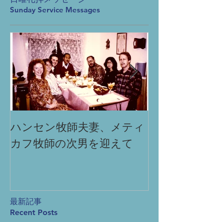
Sunday Service Messages
ハンセン牧師夫妻、メティ
「祈りによる
カフ牧師の次男を迎えて
Miracle
produc
prayer
最新記事
Recent Posts