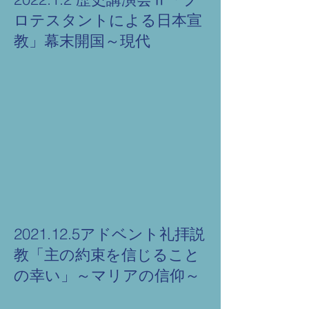
ロテスタントによる日本宣
教」幕末開国～現代
2021.12.5アドベント礼拝説
教「主の約束を信じること
の幸い」～マリアの信仰～