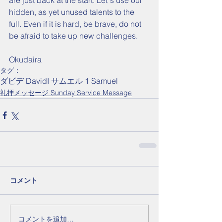
are just back at the start. Let`s use our 
hidden, as yet unused talents to the 
full. Even if it is hard, be brave, do not 
be afraid to take up new challenges.
Okudaira
タグ：
ダビデ David
I サムエル 1 Samuel
礼拝メッセージ Sunday Service Message
コメント
コメントを追加…