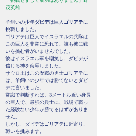
「挑戦せずして成功はありません」野
茂英雄　
羊飼いの少年
ダビデ
は巨人
ゴリアテ
に
挑戦しました。
ゴリアテは巨人でイスラエルの兵隊は
この巨人を非常に恐れて、誰も彼に戦
いを挑む者がいませんでした。
彼はイスラエル軍を嘲笑し、ダビデが
信じる神を侮辱しました。
サウロ王はこの歴戦の勇士ゴリアテに
は、羊飼いの少年では勝てないとダビ
デに言いました。
常識で判断すれば、3メートル近い身長
の巨人で、最強の兵士に、戦場で戦っ
た経験ない少年が勝てるはずがありま
せん。
しかし、ダビデはゴリアテに近寄り、
戦いを挑みます。