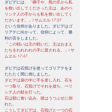
ダビデには、
「獅子や、熊の爪から私
を救い出してくださった主は、あのペ
リシテ人の手からも私を救い出してく
ださいます。」I サムエル 17:37
という信仰がありました。ダビデはゴ
リアテに向かって、信仰によって、勝
利の言をしました。
「この戦いは主の戦いだ。主はおまえ
たちをわれわれの手に渡される。」I サ
ムエル 17:47
ダビデは石投げを使ってゴリアテをま
たたたく間に倒しました。
ダビデは袋の中に手を差し入れ、石を
一つ取り、石投げでそれを放ち、ペリ
シテ人の額を打った。
石は額に食い込み、彼はうつぶせに倒
れた。
こうしてダビデは、石投げと一つの石