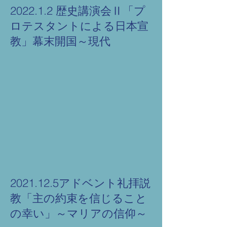
2022.1.2 歴史講演会Ⅱ「プ
ロテスタントによる日本宣
教」幕末開国～現代
2021.12.5アドベント礼拝説
教「主の約束を信じること
の幸い」～マリアの信仰～