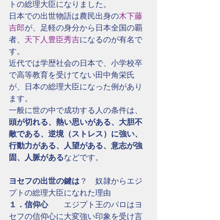
トの総理大臣になりました。
日本での出世物語は農民出身の
木下藤
吉郎
が、足軽の身分から日本全国の覇
者、
天下人豊臣秀吉
になるのが有名で
す。
近代では学歴社会の日本で、小学校卒
で高等教育を受けてない田中角栄氏
が、日本の総理大臣になった例があり
ます。
一般に世の中で成功する人の条件は、
頭が切れる、熱い思いがある、大胆不
敵である、逆境（ストレス）に強い、
行動力がある、人望がある、意志が強
固、人脈がある
などです。
ヨセフの出世の鍵は
？　奴隷からエジ
プトの総理大臣になれた理由
１．信仰心
　　エジプト王のパロはヨ
セフの信仰心に大変強い印象を受け言