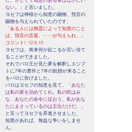
に、さとくて知恵のある者はほかにい
ない。」
と言いました。
ヨセフは神様から知恵の賜物、預言の
賜物を与えられていたのです。
「ある人には御霊によって知恵のこと
ば、預言の言葉、‥‥が与えられ、」
コリントI. 12:8,10
ヨセフは、将来何が起こるか言い当て
ることができました。
それでパロ王が見た夢を解釈しエジプ
トに7年の豊作と7年の飢饉が来ること
をパロに告げました。
パロはヨセフの知恵を見て、
「あなた
は私の家を治めてくれ。私の民はみ
な、あなたの命令に従おう。私があな
たにまさっているのは王位だけだ。」
と言ってヨセフを昇進させました。
知恵があれば、無益な争いをしませ
ん。