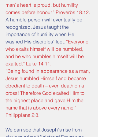
man`s heart is proud, but humility 
comes before honour.” Proverbs 18:12.
A humble person will eventually be 
recognized. Jesus taught the 
importance of humility when He 
washed His disciples` feet. 
“Everyone 
who exalts himself will be humbled, 
and he who humbles himself will be 
exalted.” Luke 14:11.
“Being found in appearance as a man, 
Jesus humbled Himself and became 
obedient to death – even death on a 
cross! Therefore God exalted Him to 
the highest place and gave Him the 
name that is above every name.” 
Philippians 2:8.
We can see that Joseph`s rise from 