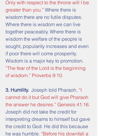
Only with respect to the throne will I be 
greater than you.”
 Where there is 
wisdom there are no futile disputes. 
Where there is wisdom we can live 
together peaceably. Where there is 
wisdom the welfare of the people is 
sought, popularity increases and even 
if poor there will come prosperity. 
Wisdom is a major key to promotion. 
“The fear of the Lord is the beginning 
of wisdom.” Proverbs 9:10.
3. Humility.
  Joseph told Pharaoh, 
“I 
cannot do it but God will give Pharaoh 
the answer he desires.” Genesis 41:16.
Joseph did not take the credit for 
interpreting dreams to himself but gave 
the credit to God. He did this because 
he was humble. 
“Before his downfall a 