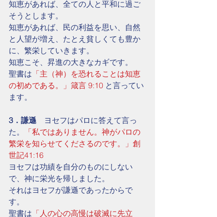
知恵があれば、全ての人と平和に過ご
そうとします。
知恵があれば、民の利益を思い、自然
と人望が増え、たとえ貧しくても豊か
に、繁栄していきます。
知恵こそ、昇進の大きなカギです。
聖書は
「主（神）を恐れることは知恵
の初めである。」箴言 9:10
 と言ってい
ます。
3．謙遜
　ヨセフはパロに答えて言っ
た。
「私ではありません。神がパロの
繁栄を知らせてくださるのです。」創
世記41:16
ヨセフは功績を自分のものにしない
で、神に栄光を帰しました。
それはヨセフが謙遜であったからで
す。
聖書は
「人の心の高慢は破滅に先立