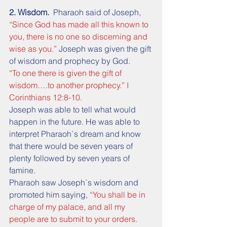
2. Wisdom.
  Pharaoh said of Joseph, 
“Since God has made all this known to 
you, there is no one so discerning and 
wise as you.”
 Joseph was given the gift 
of wisdom and prophecy by God.
“To one there is given the gift of 
wisdom….to another prophecy.” I 
Corinthians 12:8-10.
Joseph was able to tell what would 
happen in the future. He was able to 
interpret Pharaoh`s dream and know 
that there would be seven years of 
plenty followed by seven years of 
famine.
Pharaoh saw Joseph`s wisdom and 
promoted him saying, 
“You shall be in 
charge of my palace, and all my 
people are to submit to your orders. 