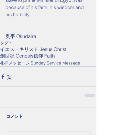
slave to prime Minister of Egypt was 
because of his faith, his wisdom and 
his humility.
奥平 Okudaira
タグ：
イエス・キリスト Jesus Christ
創世記 Genesis
信仰 Faith
礼拝メッセージ Sunday Service Message
コメント