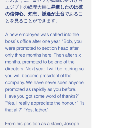
このように、ヨセフが奴隷の身分から
エジプトの総理大臣に
昇進したのは彼
の信仰心、知恵、謙遜が土台
であるこ
とを見ることができます。
A new employee was called into the 
boss`s office after one year. “Bob, you 
were promoted to section head after 
only three months here. Then after six 
months, promoted to be one of the 
directors. Next year, I will be retiring so 
you will become president of the 
company. We have never seen anyone 
promoted as rapidly as you before. 
Have you got some word of thanks?” 
“Yes, I really appreciate the honour.” “Is 
that all?” “Yes, father.”
From his position as a slave, Joseph 