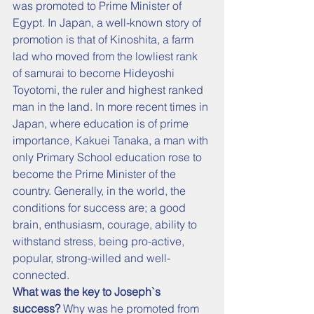
was promoted to Prime Minister of 
Egypt. In Japan, a well-known story of 
promotion is that of Kinoshita, a farm 
lad who moved from the lowliest rank 
of samurai to become Hideyoshi 
Toyotomi, the ruler and highest ranked 
man in the land. In more recent times in 
Japan, where education is of prime 
importance, Kakuei Tanaka, a man with 
only Primary School education rose to 
become the Prime Minister of the 
country. Generally, in the world, the 
conditions for success are; a good 
brain, enthusiasm, courage, ability to 
withstand stress, being pro-active, 
popular, strong-willed and well-
connected.
What was the key to Joseph`s 
success?
 Why was he promoted from 