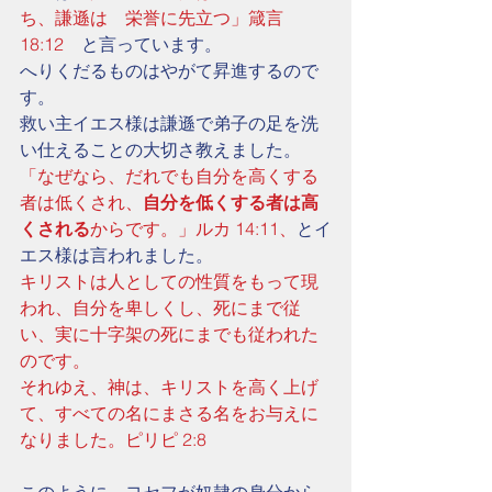
ち、謙遜は　栄誉に先立つ」箴言 
18:12
　と言っています。
へりくだるものはやがて昇進するので
す。
救い主イエス様は謙遜で弟子の足を洗
い仕えることの大切さ教えました。
「なぜなら、だれでも自分を高くする
者は低くされ、
自分を低くする者は高
くされる
からです。」ルカ 14:11、
とイ
エス様は言われました。
キリストは人としての性質をもって現
われ、自分を卑しくし、死にまで従
い、実に十字架の死にまでも従われた
のです。
それゆえ、神は、キリストを高く上げ
て、すべての名にまさる名をお与えに
なりました。ピリピ 2:8