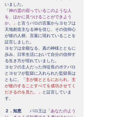
いました。
「神の霊の宿っているこのような人
を、ほかに見つけることができよう
か。」
と言うパロの言葉からヨセフは
天地創造主なる神を信じ、その信仰心
が彼の人柄、言葉に現れていることを
証言しました。
ヨセフは全能なる、真の神様とともに
歩み、日常生活において自分の信仰す
る生き方が現れていました。
ヨセフの主人だった侍従長のポテパロ
とヨセフが監獄に入れられた監獄長は
ともに、
「主が彼とともにおられ、主
が彼のすることすべてを成功させてく
ださるのを見た。」
と証言していま
す。
２．知恵
　　パロ王は
「あなたのよう