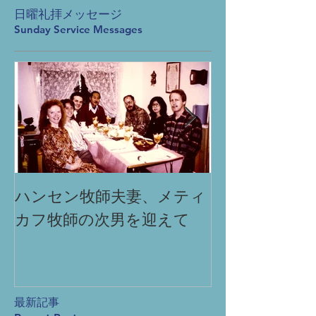
日曜礼拝メッセージ
Sunday Service Messages
ハンセン牧師夫妻、メティ
「祈りによる
カフ牧師の次男を迎えて
Miracle
produc
prayer
最新記事