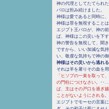
神の代理としてたてられた
パロは拒み続けました。
神様は愛であると同時に、
神様は罪を無視することは
エジプト王パロが、神の前
ば、神様はこの災いを下す
神の警告を無視して、聞き
ですから、いい加減な気持
い、敬虔な気持ちで神の御
神様はその災いから逃れる
それは羊を屠りその血を用
「ヒソプの一束を取って、
の門柱につけなさい。‥…
ば、主はその戸口を過ぎ越
ことがないようにされる。」出
エジプトでモーセの言葉に
ぎ、その初子は死にません