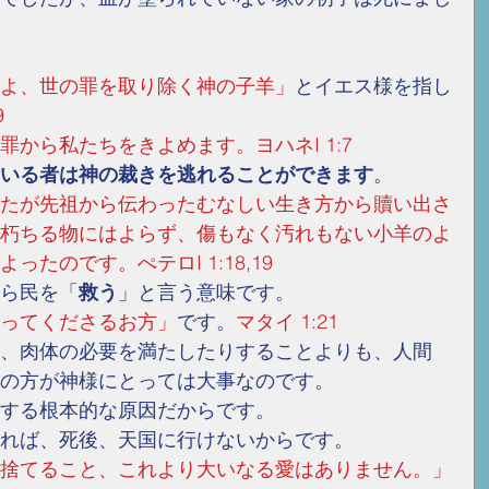
よ、世の罪を取り除く神の子羊」
とイエス様を指し
9
から私たちをきよめます。ヨハネI 1:7
いる者は神の裁きを逃れることができます
。
たが先祖から伝わったむなしい生き方から贖い出さ
朽ちる物にはよらず、傷もなく汚れもない小羊のよ
たのです。ぺテロI 1:18,19
ら民を「
救う
」と言う意味です。
ってくださるお方」
です。
マタイ 1:21
、肉体の必要を満たしたりすることよりも、人間
の方が神様にとっては大事なのです。
する根本的な原因だからです。
れば、死後、天国に行けないからです。
捨てること、これより大いなる愛はありません。」