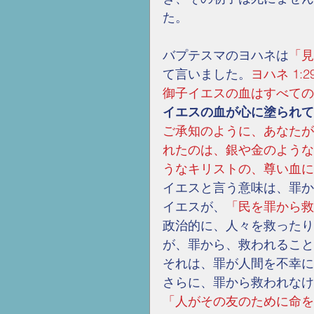
た。
バプテスマのヨハネは
「見
て言いました。
ヨハネ 1:2
御子イエスの血はすべての罪
イエスの血が心に塗られて
ご承知のように、あなたが
れたのは、銀や金のような
うなキリストの、尊い血によっ
イエスと言う意味は、罪か
イエスが、
「民を罪から救
政治的に、人々を救ったり
が、罪から、救われること
それは、罪が人間を不幸に
さらに、罪から救われなけ
「人がその友のために命を