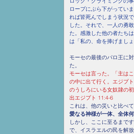
ロック・クライミングの事
ロープにぶら下がっていま
れば皆死んでしまう状況で
した。それで、一人の勇敢
た。感激した他の者たちは
は「私の、命を捧げましょ
モーセの最後のパロ王に対
た。
モーセは言った。「主はこ
の中に出て行く。エジプト
のうしろにいる女奴隷の初
出エジプト 11:4-6
これは、他の災いと比べて
愛なる神様が一体、全体何
しかし、ここに至るまです
で、イスラエルの民を解放