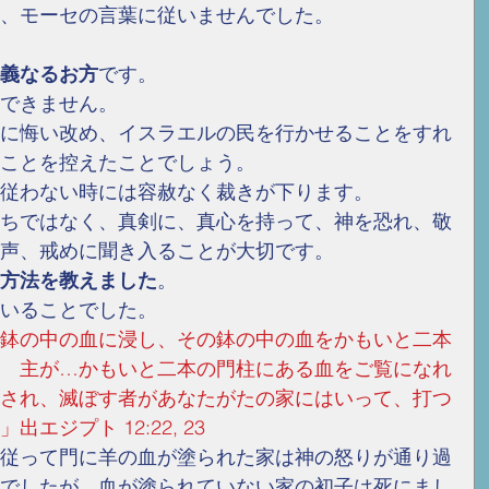
、モーセの言葉に従いませんでした。
義なるお方
です。
できません。
に悔い改め、イスラエルの民を行かせることをすれ
ことを控えたことでしょう。
従わない時には容赦なく裁きが下ります。
ちではなく、真剣に、真心を持って、神を恐れ、敬
声、戒めに聞き入ることが大切です。
方法を教えました
。
いることでした。
鉢の中の血に浸し、その鉢の中の血をかもいと二本
　主が…かもいと二本の門柱にある血をご覧になれ
され、滅ぼす者があなたがたの家にはいって、打つ
エジプト 12:22, 23
従って門に羊の血が塗られた家は神の怒りが通り過
でしたが、血が塗られていない家の初子は死にまし