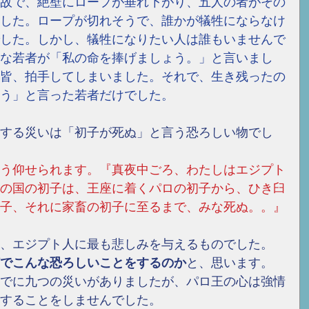
故で、絶壁にロープが垂れ下がり、五人の者がその
した。ロープが切れそうで、誰かが犠牲にならなけ
した。しかし、犠牲になりたい人は誰もいませんで
な若者が「私の命を捧げましょう。」と言いまし
皆、拍手してしまいました。それで、生き残ったの
う」と言った若者だけでした。
する災いは「初子が死ぬ」と言う恐ろしい物でし
う仰せられます。『真夜中ごろ、わたしはエジプト
の国の初子は、王座に着くパロの初子から、ひき臼
子、それに家畜の初子に至るまで、みな死ぬ。。』
、エジプト人に最も悲しみを与えるものでした。
でこんな恐ろしいことをするのか
と、思います。
でに九つの災いがありましたが、パロ王の心は強情
することをしませんでした。