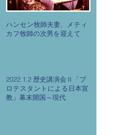
ハンセン牧師夫妻、メティ
カフ牧師の次男を迎えて
2022.1.2 歴史講演会Ⅱ「プ
ロテスタントによる日本宣
教」幕末開国～現代