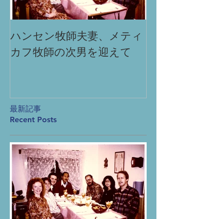
ハンセン牧師夫妻、メティ
「祈りによる
カフ牧師の次男を迎えて
Miracle
produc
prayer
最新記事
Recent Posts