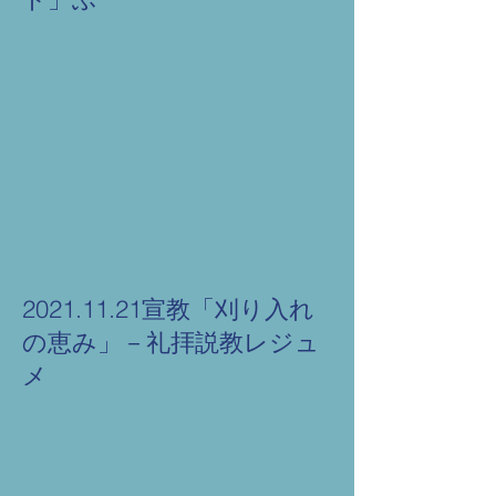
2021.11.21宣教「刈り入れ
の恵み」－礼拝説教レジュ
メ