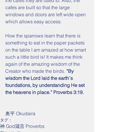
the cafes they are used to. Also, the 
cafes are built so that the large 
windows and doors are left wide open 
which allows easy access.
How the sparrows learn that there is 
something to eat in the paper packets 
on the table I am amazed at how smart 
such a little bird is! It makes me think 
again of the amazing wisdom of the 
Creator who made the birds. 
“By 
wisdom the Lord laid the earth`s 
foundations, by understanding He set 
the heavens in place.” Proverbs 3:19.
奥平 Okudaira
タグ：
神 God
箴言 Proverbs